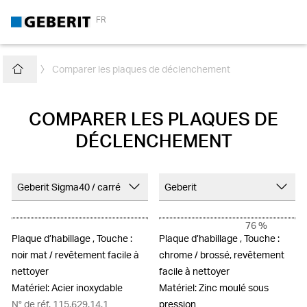
FR
Comparer les plaques de déclenchement
Home
ChevronRightFlat
COMPARER LES PLAQUES DE
DÉCLENCHEMENT
ChevronUp
ChevronUp
Geberit Sigma40 / carré
Geberit
Geberit
Geberit
76 %
Plaque d’habillage , Touche : 
Plaque d’habillage , Touche : 
Geberit Omega20 / carré
Geberit Omega20 / carré
noir mat / revêtement facile à 
chrome / brossé, revêtement 
nettoyer
facile à nettoyer
Geberit Omega20 / rond
Geberit Omega20 / rond
Matériel: Acier inoxydable
Matériel: Zinc moulé sous 
N° de réf. 115.629.14.1
pression