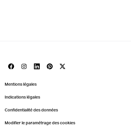
votre planification et transmettez-la – si vous le
souhaitez – à un professionnel, qui établira un devis pour
la réalisation.
Planifier maintenant
ArrowRight
Facebook
Instagram
Linkedin
Pinterest
Twitter
Youtube
Mentions légales
Indications légales
Confidentialité des données
Modifier le paramétrage des cookies